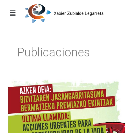
Ir
al
Xabier Zubialde Legarreta
contenido
Publicaciones
«Última
llamada/Azken
deia».