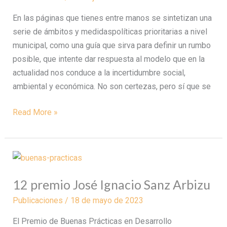
frente
En las páginas que tienes entre manos se sintetizan una
a
serie de ámbitos y medidaspolíticas prioritarias a nivel
crisis
municipal, como una guía que sirva para definir un rumbo
ambiental
posible, que intente dar respuesta al modelo que en la
actualidad nos conduce a la incertidumbre social,
ambiental y económica. No son certezas, pero sí que se
Read More »
12
premio
12 premio José Ignacio Sanz Arbizu
José
Ignacio
Publicaciones
/
18 de mayo de 2023
Sanz
El Premio de Buenas Prácticas en Desarrollo
Arbizu