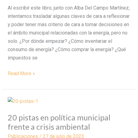
en
Al escribir este libro; junto con Alba Del Campo Martínez;
las
intentamos trasladar algunas claves de cara a reflexionar
Entidades
y poder tener más criterio de cara a tomar decisiones en
Locales
el ámbito municipal relacionadas con la energía, pero no
solo. ¿Por dónde empezar? ¿Cómo inventariar el
consumo de energía? ¿Cómo comprar la energía? ¿Qué
impuestos se
Read More »
20
pistas
20 pistas en política municipal
en
frente a crisis ambiental
política
municipal
Publicaciones
/
27 de julio de 2023