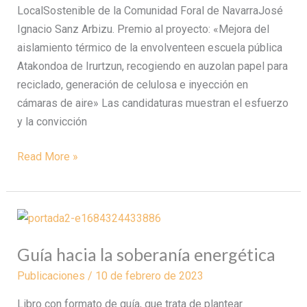
LocalSostenible de la Comunidad Foral de NavarraJosé
Ignacio Sanz Arbizu. Premio al proyecto: «Mejora del
aislamiento térmico de la envolventeen escuela pública
Atakondoa de Irurtzun, recogiendo en auzolan papel para
reciclado, generación de celulosa e inyección en
cámaras de aire» Las candidaturas muestran el esfuerzo
y la convicción
Read More »
Guía
hacia
Guía hacia la soberanía energética
la
soberanía
Publicaciones
/
10 de febrero de 2023
energética
Libro con formato de guía, que trata de plantear