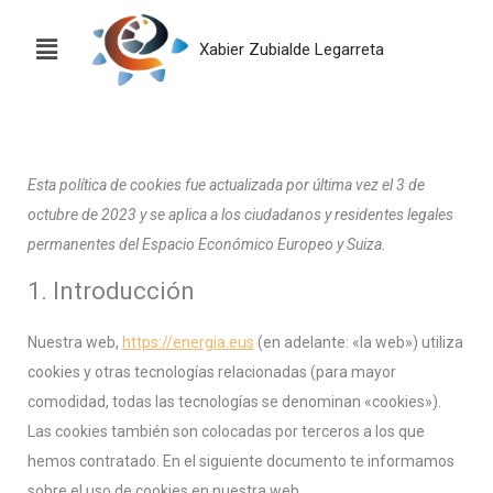
Ir
Consent
Consent
Consent
Consent
Consent
Consent
Consent
Consent
Consent
al
to
to
to
to
to
to
to
to
to
Xabier Zubialde Legarreta
contenido
service
service
service
service
service
service
service
service
service
woocommerc
elementor
join.chat
wordpress
polylang
stripe
complianz
wpforms
varios
Esta política de cookies fue actualizada por última vez el 3 de
octubre de 2023 y se aplica a los ciudadanos y residentes legales
permanentes del Espacio Económico Europeo y Suiza.
1. Introducción
Nuestra web,
https://energia.eus
(en adelante: «la web») utiliza
cookies y otras tecnologías relacionadas (para mayor
comodidad, todas las tecnologías se denominan «cookies»).
Las cookies también son colocadas por terceros a los que
hemos contratado. En el siguiente documento te informamos
sobre el uso de cookies en nuestra web.